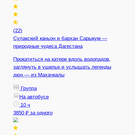
(22)
Сулакский каньон и бархан Сарыкум —
природные чудеса Дагестана
Прокатиться на катере вдоль водопадов,
заглянуть в ущелье и услышать легенды
дюн — из Махачкалы
Группа
На автобусе
10 ч
3850 ₽
за одного