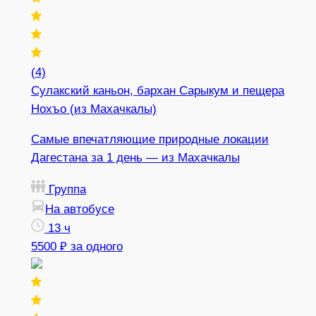
(4)
Сулакский каньон, бархан Сарыкум и пещера
Нохъо (из Махачкалы)
Самые впечатляющие природные локации
Дагестана за 1 день — из Махачкалы
Группа
На автобусе
13 ч
5500 ₽
за одного