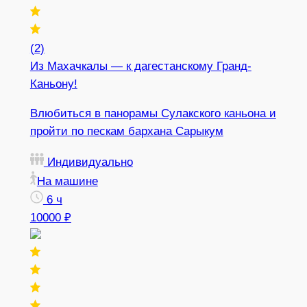
(2)
Из Махачкалы — к дагестанскому Гранд-
Каньону!
Влюбиться в панорамы Сулакского каньона и
пройти по пескам бархана Сарыкум
Индивидуально
На машине
6 ч
10000 ₽