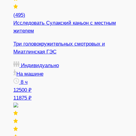
(495)
Исследовать Сулакский каньон с местным
жителем
Три головокружительных смотровых и
Миатлинская ГЭС
Индивидуально
На машине
8 ч
12500 ₽
11875 ₽