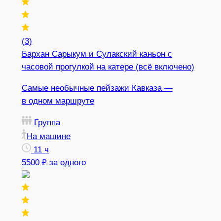
(3)
Бархан Сарыкум и Сулакский каньон с
часовой прогулкой на катере (всё включено)
Самые необычные пейзажи Кавказа —
в одном маршруте
Группа
На машине
11 ч
5500 ₽
за одного