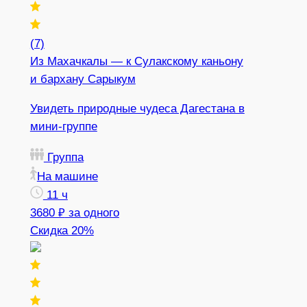
(7)
Из Махачкалы — к Сулакскому каньону
и бархану Сарыкум
Увидеть природные чудеса Дагестана в
мини-группе
Группа
На машине
11 ч
3680 ₽
за одного
Скидка 20%