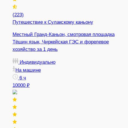
(223)
Путешествие к Сулакскому каньону
Местный Гранд-Каньон, смотровая площадка
Тёщин язык, Чиркейская ГЭС и форелевое
хозяйство за 1 день
Индивидуально
На машине
6 ч
10000 ₽