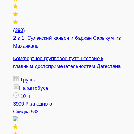
(390)
2 в 1: Сулакский каньон и бархан Сарыкум из
Махачкалы
Комфортное групповое путешествие к
главным достопримечательностям Дагестана
Группа
На автобусе
10 ч
3900 ₽
за одного
Скидка 5%