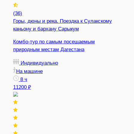
(36)
Горы, дюны и река. Поездка к Сулакскому
каньону и бархану Сарыкум
Комбо-тур по самым посещаемым
природным местам Дагестана
Индивидуально
На машине
8 ч
11200 ₽