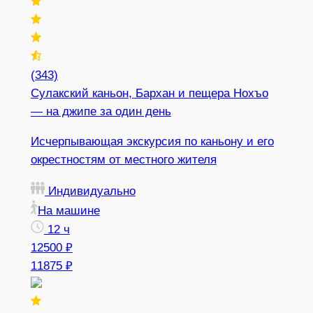
(343)
Сулакский каньон, Бархан и пещера Нохъо
— на джипе за один день
Исчерпывающая экскурсия по каньону и его
окрестностям от местного жителя
Индивидуально
На машине
12 ч
12500 ₽
11875 ₽