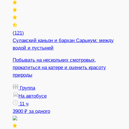
(121)
Сулакский каньон и бархан Сарыкум: между
водой и пустыней
Побывать на нескольких смотровых,
прокатиться на катере и оценить красоту
природы
Группа
На автобусе
11 ч
3900 ₽
за одного