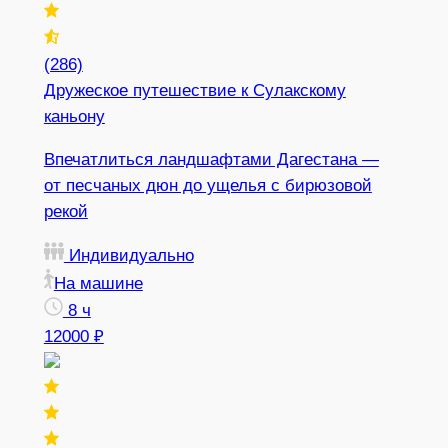
(286)
Дружеское путешествие к Сулакскому
каньону
Впечатлиться ландшафтами Дагестана —
от песчаных дюн до ущелья с бирюзовой
рекой
Индивидуально
На машине
8 ч
12000 ₽