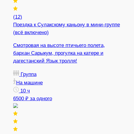
(12)
Поездка к Сулакскому каньону в мини-группе
(всё включено)
Смотровая на высоте птичьего полета,
бархан Сарыкум, прогулка на катере и
дагестанский Язык тролля!
Группа
На машине
10 ч
6500 ₽
за одного