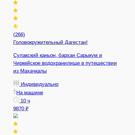
(266)
Головокружительный Дагестан!
Сулакский каньон, бархан Сарыкум и
Чиркейское водохранилище в путешествии
из Махачкалы
Индивидуально
На машине
10 ч
9870 ₽